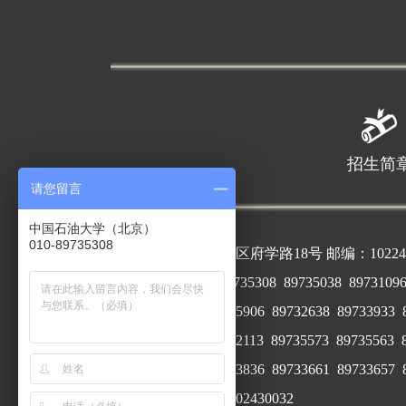
招生简
请您留言
中国石油大学（北京）
010-89735308
地址：北京市昌平区府学路18号 邮编：10224
招生电话：010-89735308 89735038 89731096 
89735906 89732638 89733933
89732113
89735573 89735563 
89733836 89733661 89733657 8973
京公网安备：110402430032